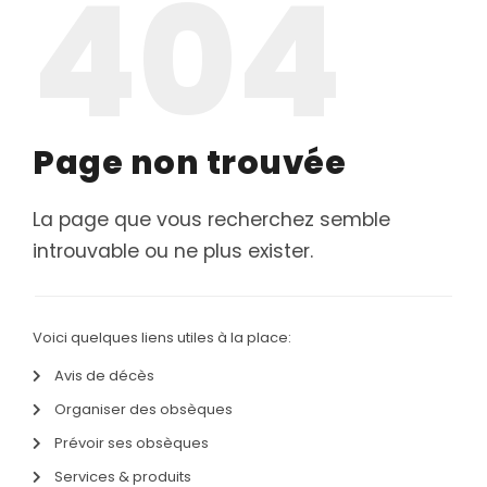
404
SERVICES & ARTICLES
Concessions funéraires
NOS AGENCES
Entretien de sépulture
Agence de BOULOGNE-BILLANCOURT
Page non trouvée
Livraison de Fleurs Naturelles
Agence de PARIS 13
Livraison de plaques
La page que vous recherchez semble
Agence de PARIS 16
Nos capitons funéraires
introuvable ou ne plus exister.
Agence de PARIS 17
Nos cercueils
Agence de PARIS 19
Nos fleurs naturelles
Voici quelques liens utiles à la place:
Agence de LEVALLOIS-PERRET
Nos monuments
Avis de décès
Nos urnes funéraires
Organiser des obsèques
Prévoir ses obsèques
Rapatriement
Services & produits
Services aux familles