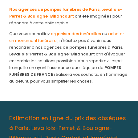
Nos agences de pompes funèbres de Paris, Levallois-
Perret & Boulogne-Billancourt
ont été imaginées pour
répondre à cette philosophie.
Que vous souhaitiez
organiser des funérailles
ou
acheter
un monument funéraire
, n'hésitez pas à venir nous
rencontrer à nos agences de
pompes funèbres à Paris,
Levallois-Perret & Boulogne-Billancourt
afin d'évoquer
ensemble les solutions possibles. Vous repartirez l'esprit
tranquille en ayant l'assurance que l'équipe de
POMPES
FUNÈBRES DE FRANCE
réalisera vos souhaits, en hommage
au défunt, pour vous simplifier les choses.
Estimation en ligne du prix des obsèques
à Paris, Levallois-Perret & Boulogne-
Billancourt | Devis Gratuit et Immédiat