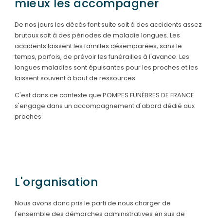
mieux les accompagner
SERVICES & ARTICLES
De nos jours les décès font suite soit à des accidents assez
brutaux soit à des périodes de maladie longues. Les
Concessions funéraires
NOS AGENCES
accidents laissent les familles désemparées, sans le
temps, parfois, de prévoir les funérailles à l'avance. Les
Entretien de sépulture
Agence de BOULOGNE-BILLANCOURT
longues maladies sont épuisantes pour les proches et les
Livraison de Fleurs Naturelles
laissent souvent à bout de ressources.
Agence de PARIS 13
Livraison de plaques
C'est dans ce contexte que POMPES FUNÈBRES DE FRANCE
Agence de PARIS 16
s'engage dans un accompagnement d'abord dédié aux
Nos capitons funéraires
Agence de PARIS 17
proches.
Nos cercueils
Agence de PARIS 19
Nos fleurs naturelles
Agence de LEVALLOIS-PERRET
Nos monuments
L'organisation
Nos urnes funéraires
Rapatriement
Nous avons donc pris le parti de nous charger de
l'ensemble des démarches administratives en sus de
Services aux familles