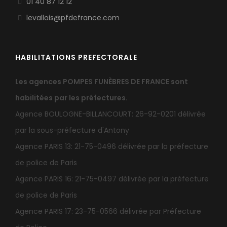
01 40 87 12 12
levallois@pfdefrance.com
HABILITATIONS PREFECTORALE
Les agences POMPES FUNÈBRES DE FRANCE sont
habilitées par les préfectures.
Agence BOULOGNE-BILLANCOURT: 26-92-0201 délivrée
par la sous-préfecture d'Antony
Agence PARIS 13: 21-75-0496 délivrée par la préfecture
de police de Paris
Agence PARIS 16: 21-75-0497 délivrée par la préfecture
de police de Paris
Agence PARIS 17: 23-75-0566 délivrée par Préfecture