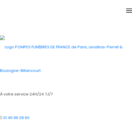
De
fabrication française
, nos modèles de cercueil vont
principalement se différencier par leur forme, leur
épaisseur ou encore par le type de bois utilisé.
Vous pouvez retrouver ainsi les formes de cercueil
suivantes:
Le Parisien :
Caractérisé par sa coupe en losange et
avec un couvercle plat, il est généralement le modèle le
plus économique.
À votre service 24H/24 7J/7
Le Lyonnais :
Appelé également Lorrain, il est marqué
par sa coupe droite et un couvercle en pente continue.
Le Tombeau :
Appelé également Sarcophage, il s'agit
01 45 96 09 60
du cercueil le plus traditionnel. Il a pour caractéristique
d'avoir un couvercle surélevé et travaillé.