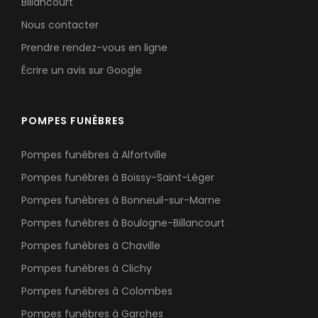
Billancourt
Concessions funéraires
NOS AGENCES
Nous contacter
Entretien de sépulture
Agence de BOULOGNE-BILLANCOURT
Prendre rendez-vous en ligne
Livraison de Fleurs Naturelles
Agence de PARIS 13
Écrire un avis sur Google
Livraison de plaques
Agence de PARIS 16
Nos capitons funéraires
Agence de PARIS 17
POMPES FUNÈBRES
Nos cercueils
Agence de PARIS 19
Pompes funèbres à Alfortville
Nos fleurs naturelles
Agence de LEVALLOIS-PERRET
Pompes funèbres à Boissy-Saint-Léger
Nos monuments
Pompes funèbres à Bonneuil-sur-Marne
Nos urnes funéraires
Pompes funèbres à Boulogne-Billancourt
Rapatriement
Pompes funèbres à Chaville
Services aux familles
Pompes funèbres à Clichy
Pompes funèbres à Colombes
Pompes funèbres à Garches