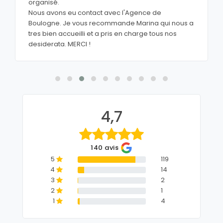
organisé.
Nous avons eu contact avec l'Agence de
Boulogne. Je vous recommande Marina qui nous a
tres bien accueilli et a pris en charge tous nos
desiderata. MERCI !
4,7
140 avis
5
119
4
14
3
2
2
1
1
4